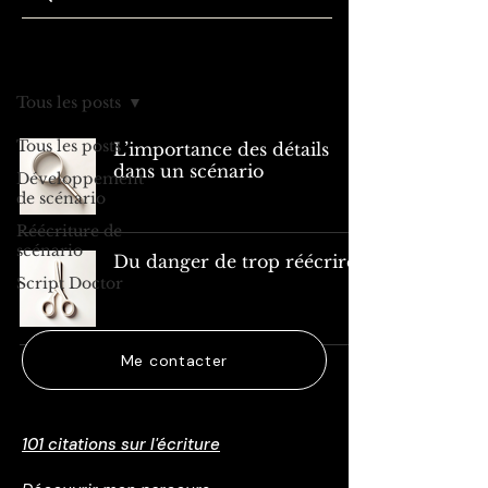
Articles
Tous les posts
Tous les posts
L’importance des détails
dans un scénario
Développement
de scénario
Réécriture de
scénario
Du danger de trop réécrire
Script Doctor
Me contacter
101 citations sur l'écriture